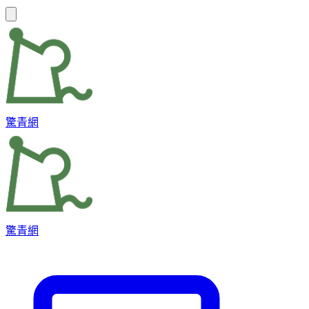
驚青網
驚青網