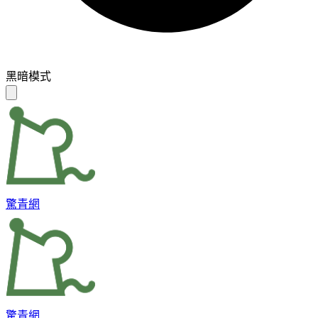
黑暗模式
驚青網
驚青網