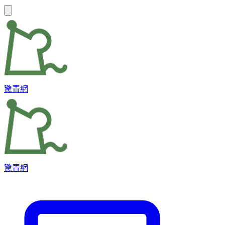
驚青網
驚青網