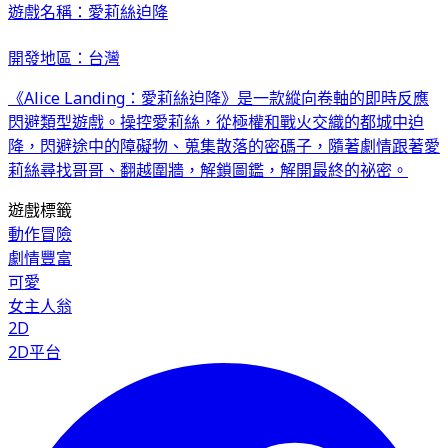
遊戲名稱：愛莉絲迫降
開發地區：台灣
《Alice Landing：愛莉絲迫降》是一款縱向卷軸的即時反應
閃避類型遊戲。操控愛莉絲，從極權和戰火交織的都城中迫
降，閃避途中的障礙物、蒐集散落的密碼子，隨著劇情跟著愛
莉絲尋找哥哥、翻越圍牆，解鎖圖鑑，解開最終的祕密。
遊戲標籤
動作冒險
劇情豐富
可愛
女主人翁
2D
2D平台