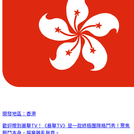
開發地區：香港
歡迎嚟到暴擊TV！《暴擊TV》是一款終極團隊格鬥秀！聚焦
戰鬥本身，摒棄雜亂無章。