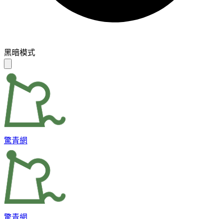
黑暗模式
驚青網
驚青網