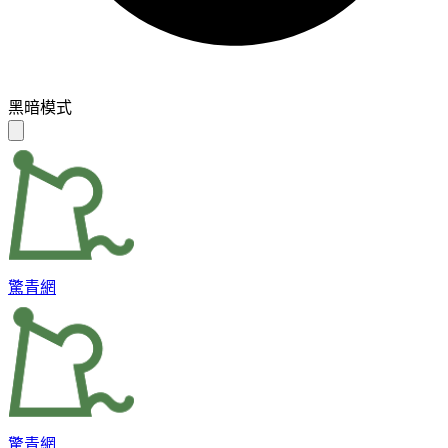
黑暗模式
驚青網
驚青網