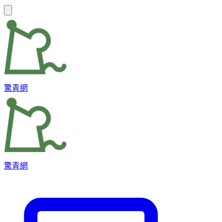
驚青網
驚青網