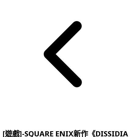
[遊戲]-SQUARE ENIX新作《DISSIDIA