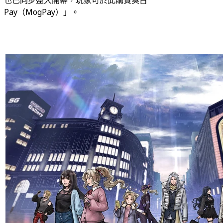
Pay（MogPay）」。