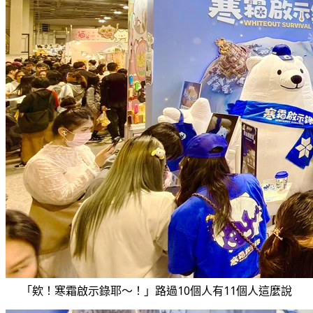
「欸！寒霜啟示錄耶～！」路過10個人有11個人這麼說