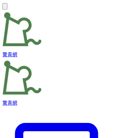
驚青網
驚青網