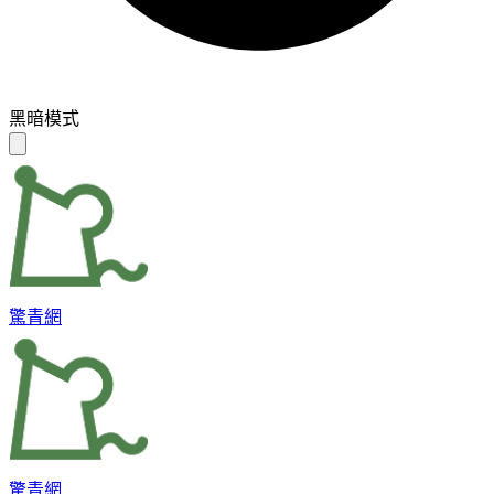
黑暗模式
驚青網
驚青網