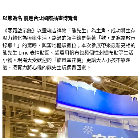
以熊為名 前進台北國際插畫博覽會
《寒霜啟示錄》以靈魂吉祥物「熊先生」為主角，成功將生存
壓力轉化為療癒生活，路過的領主總是帶著「欸，是寒霜啟示
錄耶！」的驚呼，興奮地體驗攤位；本次參展帶來最新亮相的
熊先生 Line 表情貼圖、超萬用帆布包與個性刺繡布貼等生活
小物。現場大受歡迎的「旋風雪花機」更讓大人小孩不靠運
氣、憑實力將心儀的熊先生玩偶帶回家。