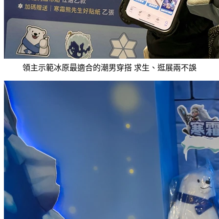
領主示範冰原最適合的潮男穿搭 求生、逛展兩不誤